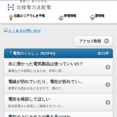
未来へ、めぐらせる。北陸電力送
北陸エリアでんき予報
停電情報
雷情報
アクセス数順
『 電気のくらし 』 内のFAQ
全21件
水に浸かった電気製品は使っていいの？
漏電などの原因となるため、非常に危...
電線が切れていたり、電柱が折れてい...
感電する恐れがありますので、垂れて...
電柱を移設してほしい
担当部署から折返しご連絡させていた...
電柱の上にカラスの巣を見つけた