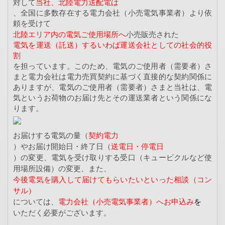
対して
当社、北陸電力送配電は
、全国に多数存在する電力会社（小売電気事業者）より依
頼を受けて
北陸エリア内の電気ご使用場所へ
小売販売された
電気を運送（託送）するいわば運送会社としての社会的役
割
を担っています。このため、電気のご使用者（需要者）さ
まと電力会社は電力売買契約に基づく直接的な契約関係に
ありますが、電気のご使用者（需要者）さまと当社は、電
気というお荷物のお届け先とその運送業者という関係にな
ります。
お届けする電気の量（
契約電力
）やお届け開始日・終了日（
送電日・停電日
）の変更、電気を受け取りする受口（キュービクルなど使
用場所設備）の変更、また、
今後電気を購入して届けてもらいたいといった相談（コン
サル）
については、
電力会社（小売電気事業者）へお申込み
を
いただく必要がございます。