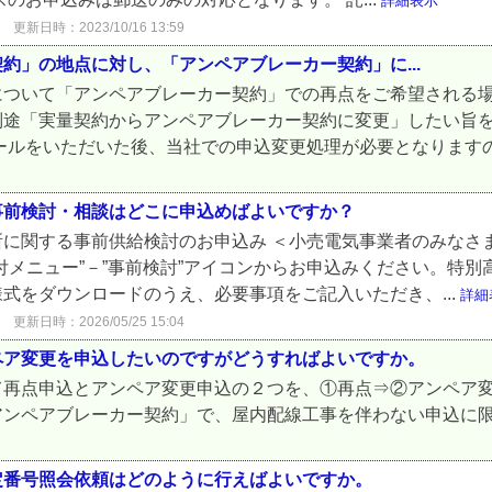
詳細表示
更新日時：2023/10/16 13:59
約」の地点に対し、「アンペアブレーカー契約」に...
について「アンペアブレーカー契約」での再点をご希望される
別途「実量契約からアンペアブレーカー契約に変更」したい旨
ールをいただいた後、当社での申込変更処理が必要となりますので
事前検討・相談はどこに申込めばよいですか？
に関する事前供給検討のお申込み ＜小売電気事業者のみなさ
付メニュー”－”事前検討”アイコンからお申込みください。特
式をダウンロードのうえ、必要事項をご記入いただき、...
詳細
更新日時：2026/05/25 15:04
ペア変更を申込したいのですがどうすればよいですか。
て再点申込とアンペア変更申込の２つを、①再点⇒②アンペア
アンペアブレーカー契約」で、屋内配線工事を伴わない申込に
定番号照会依頼はどのように行えばよいですか。