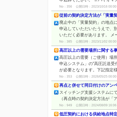
No：356
公開日時：2023/10/16 00:00
従前の契約決定方法が「実量契
廃止中の「実量契約」の地点
申込していただいたうえで、
いただく必要があります。 メ
No：385
公開日時：2023/11/02 00:00
高圧以上の需要場所に関する
高圧以上の需要（ご使用）場所
申込システム」の”高圧託送受
が必要となります。下記指定様
No：353
公開日時：2026/05/25 00:00
再点と併せて同日付けのアン
スイッチング支援システムに
（再点時の契約決定方法が「
No：949
公開日時：2024/08/09 16:06
低圧契約における供給地点特