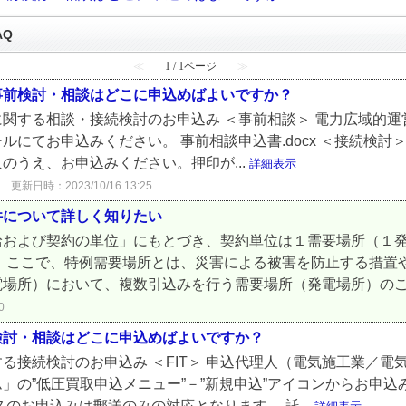
AQ
≪
1 / 1ページ
≫
事前検討・相談はどこに申込めばよいですか？
関する相談・接続検討のお申込み ＜事前相談＞ 電力広域的
にてお申込みください。 事前相談申込書.docx ＜接続検討
のうえ、お申込みください。押印が...
詳細表示
更新日時：2023/10/16 13:25
件について詳しく知りたい
給および契約の単位」にもとづき、契約単位は１需要場所（１
。 ここで、特例需要場所とは、災害による被害を防止する措置
場所）において、複数引込みを行う需要場所（発電場所）のこと
0
検討・相談はどこに申込めばよいですか？
る接続検討のお申込み ＜FIT＞ 申込代理人（電気施工業／電
」の”低圧買取申込メニュー”－”新規申込”アイコンからお申
のお申込みは郵送のみの対応となります。 託...