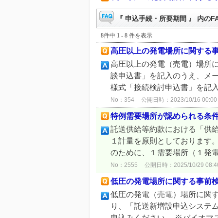
『 申込手続・所要期間 』 内のF
8件中 1 - 8 件を表示
高圧以上の発電場所に関する
高圧以上の発電（売電）場所に
談申込書」を記入のうえ、メール
様式「接続検討申込書」を記入
No：354
公開日時：2023/10/16 00:00
特例需要場所が認められる条
託送供給等約款における「供
１計量を原則としております
のために、１需要場所（１発電
No：2555
公開日時：2025/10/29 08:4
低圧の発電場所に関する事前
低圧の発電（売電）場所に関す
り、「託送新増設申込システム
申込みください。 ※バイオマス