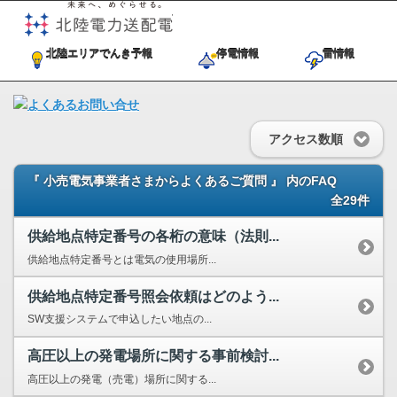
未来へ、めぐらせる。北陸電力送
北陸エリアでんき予報
停電情報
雷情報
アクセス数順
『 小売電気事業者さまからよくあるご質問 』 内のFAQ
全29件
供給地点特定番号の各桁の意味（法則...
供給地点特定番号とは電気の使用場所...
供給地点特定番号照会依頼はどのよう...
SW支援システムで申込したい地点の...
高圧以上の発電場所に関する事前検討...
高圧以上の発電（売電）場所に関する...