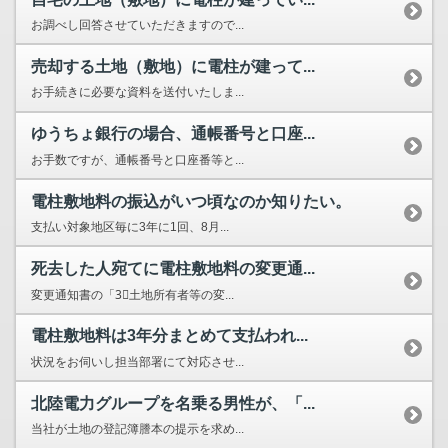
お調べし回答させていただきますので...
売却する土地（敷地）に電柱が建って...
お手続きに必要な資料を送付いたしま...
ゆうちょ銀行の場合、通帳番号と口座...
お手数ですが、通帳番号と口座番等と...
電柱敷地料の振込がいつ頃なのか知りたい。
支払い対象地区毎に3年に1回、8月...
死去した人宛てに電柱敷地料の変更通...
変更通知書の「3⃣土地所有者等の変...
電柱敷地料は3年分まとめて支払われ...
状況をお伺いし担当部署にて対応させ...
北陸電力グループを名乗る男性が、「...
当社が土地の登記簿謄本の提示を求め...