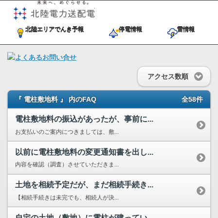
未来へ、めぐらせる。北陸電力送
北陸エリアでんき予報
停電情報
雷情報
アクセス数順
『 電柱敷地料 』 内のFAQ
全58件
電柱敷地料の振込があったが、事前に...
お支払いのご案内につきましては、敷...
以前に電柱敷地料の変更通知書を出し...
内容を確認（調査）させていただきま...
土地を相続予定だが、まだ相続手続き...
【相続手続きは未完でも、相続人が決...
自宅の土地（敷地）に電柱が建ってい...